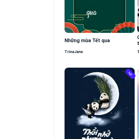
Những mùa Tết qua
TrinaJane
hết
hết