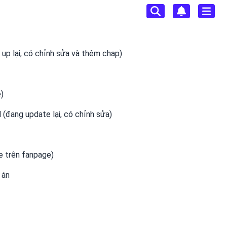


đang update lại, có chỉnh sửa)

e trên fanpage)

án 
