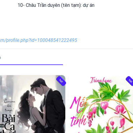
10- Châu Trần duyên (tên tạm): dự án 
com/profile.php?id=100048541222495
m
hết
hế