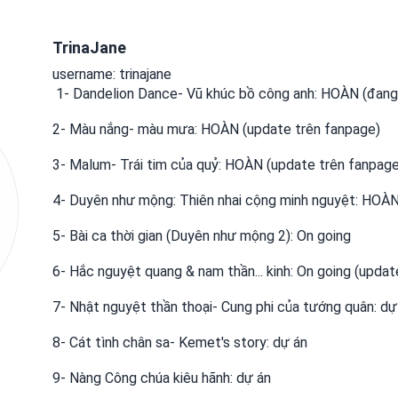
TrinaJane
username: trinajane
 1- Dandelion Dance- Vũ khúc bồ công anh: HOÀN (đang up lại, có chỉnh sửa và thêm chap)

2- Màu nắng- màu mưa: HOÀN (update trên fanpage)

3- Malum- Trái tim của quỷ: HOÀN (update trên fanpage)
4- Duyên như mộng: Thiên nhai cộng minh nguyệt: HOÀN (
5- Bài ca thời gian (Duyên như mộng 2): On going

6- Hắc nguyệt quang & nam thần... kinh: On going (updat
7- Nhật nguyệt thần thoại- Cung phi của tướng quân: dự 
8- Cát tình chân sa- Kemet's story: dự án

9- Nàng Công chúa kiêu hãnh: dự án
