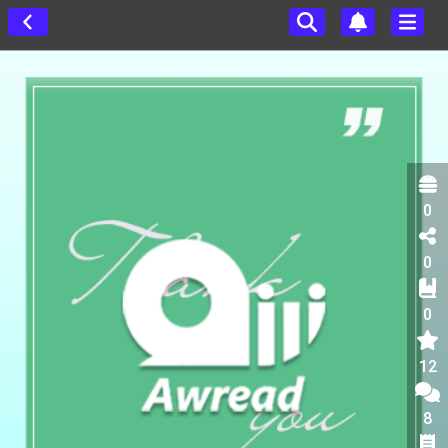
0
0
0
12
8