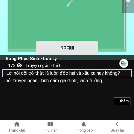
1
ĐỌC
Rừng Phục Sinh - Lưu Ly
173
Truyện ngắn - hết
Lời nói dối có thật là luôn độc hại và xấu xa hay không?
Thẻ:
truyện ngắn
,
tình cảm gia đình
,
viễn tưởng
... thêm
Tiếp tục với
Trang chủ
Thư viện
Thông báo
Quay lại