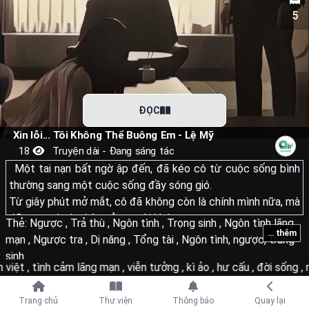
5
ĐỌC
Xin lỗi... Tôi Không Thể Buông Em - Lệ Mỹ
18
Truyện dài - Đang sáng tác
Một tai nạn bất ngờ ập đến, đã kéo cô từ cuộc sống bình
thường sang một cuộc sống đầy sóng gió.
Từ giây phút mở mắt, cô đã không còn là chính mình nữa, mà
đã mang danh phận của người khác.
Thẻ:
Ngược
,
Trả thù
,
Ngôn tình
,
Trọng sinh
,
Ngôn tình lãng
... thêm
Hắn dùng cuộc hôn nhân với cô như một công cụ để trả thù,
mạn
,
Ngược tra
,
Dị năng
,
Tổng tài
,
Ngôn tình, ngược, trùng
hắn tin rằng chính cô đã cướp đi sinh mạng của người phụ nữ
sinh
 việt
,
tình cảm lãng mạn
,
viễn tưởng
,
kì ảo
,
hư cấu
,
đời sống
,
r
hắn yêu.
Hắn dùng mọi cách để dày vò, dằn vặt, và đẩy cô vào những
Tiếp tục với
tình cảnh đau đớn, nhục nhã nhất.
Trang chủ
Thư viện
Thông báo
Quay lại