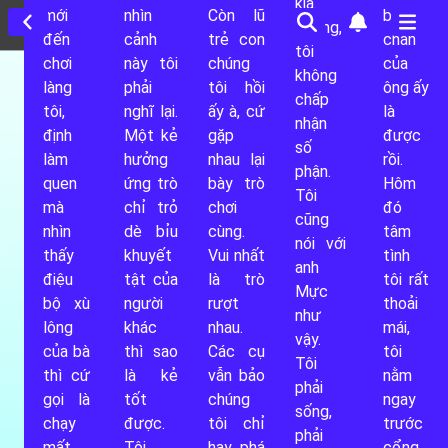
kia. 
mới 
nhìn 
Còn lũ 
bước 
Không, 
đến 
cảnh 
trẻ con 
chân 
tôi 
chơi 
này tôi 
chúng 
của 
không 
làng 
phải 
tôi hồi 
ông ấy 
chấp 
tôi, 
nghĩ lại. 
ấy à, cứ 
là 
nhận 
định 
Một kẻ 
gặp 
được 
số 
làm 
hưởng 
nhau lại 
rồi. 
phận. 
quen 
ứng trò 
bày trò 
Hôm 
Tôi 
mà 
chỉ trỏ 
chơi 
đó 
0
cũng 
nhìn 
dè bỉu 
cùng. 
tâm 
nói với 
thấy 
khuyết 
Vui nhất 
tình 
0
anh 
điệu 
tật của 
là trò 
tôi rất 
Mực 
bộ xù 
người 
rượt 
thoải 
1
như 
lông 
khác 
nhau. 
mái, 
vậy. 
của bà 
thì sao 
Các cụ 
tôi 
Tôi 
1
thì cứ 
là kẻ 
vẫn bảo 
nằm 
phải 
gọi là 
tốt 
chúng 
ngay 
sống, 
0
chạy 
được. 
tôi chỉ 
trước 
phải 
mất 
Tôi 
hay phá 
cổng 