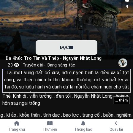
9
ĐỌC
Dạ Khúc Tro Tàn Và Thép - Nguyễn Nhật Long
23
Truyện dài - Đang sáng tác
Tại một vùng đất cổ xưa, nơi sự yên bình là điều xa xỉ tột
cùng, và thiên nhiên là thứ không thương xót với bất kỳ ai.
Tại đó, sự kiêu hãnh và danh dự là mồi lửa châm ngòi cho sắt
thép, máu đổ và cơn bão lửa thiêu rụi vạn vật.
Thẻ:
Kinh dị
,
viễn tưởng,
,
đen tối
,
Nguyễn Nhật Long
,
hoàng
... thêm
hôn sau ngai trống
Từ phía đông bí ẩn sang phía tây vô tận, từ phía bắc lạnh lẽo
g
,
kì ảo
,
khỏa thân
,
tình dục
,
bạo lực
,
trung cổ
,
buồn
,
nghiêm 
cho tới phương nam sương mù. Những vùng đất của các
hiệp sĩ giáp bạc, thảo nguyên băng giá của những bộ tộc
Tiếp tục với
chiến binh man rợ, cho tới sào huyệt của những giống loài
Trang chủ
Thư viện
Thông báo
Quay lại