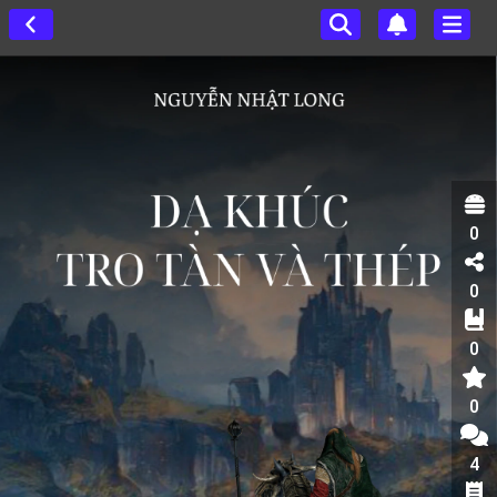
0
0
0
0
4