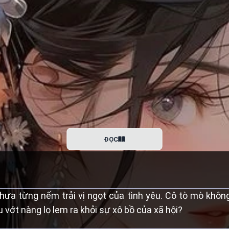
ĐỌC
ưa từng nếm trải vị ngọt của tình yêu. Cô tò mò không 
vớt nàng lọ lem ra khỏi sự xô bồ của xã hội?