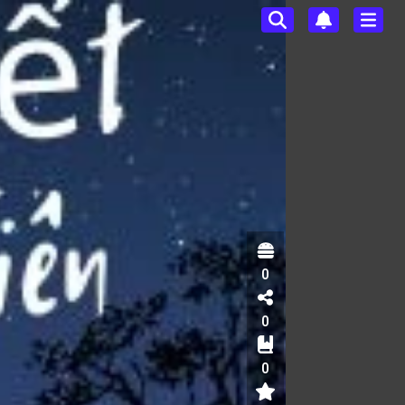
0
0
0