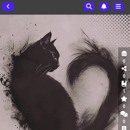
0
0
1
0
0