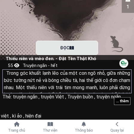
1
ĐỌC
Thiếu niên và mèo đen. - Đặt Tên Thật Khó
55
Truyện ngắn - hết
Trong góc khuất lạnh lẽo của một con ngõ nhỏ, giữa những
bức tường nứt nẻ và bóng chiều tà, hai thế giới cô đơn chạm
nhau. Một thiếu niên với trái tim mong manh, luôn phải dừng
bước giữa nhịp sống hối hả, và một con mèo đen nhỏ bé, bị
Thẻ:
truyện ngắn
,
truyện Việt
,
Truyện buồn
,
truyện ngắn
... thêm
bỏ rơi, run rẩy vì đói khát. Từ nửa ổ bánh mì và ánh mắt cảm
thông, một tình bạn kỳ lạ nảy nở, trở thành điểm tựa dịu
việt
,
kì ảo
,
hiện đại
dàng cho những ngày tháng bấp bênh.
Tiếp tục với
Trang chủ
Thư viện
Thông báo
Quay lại