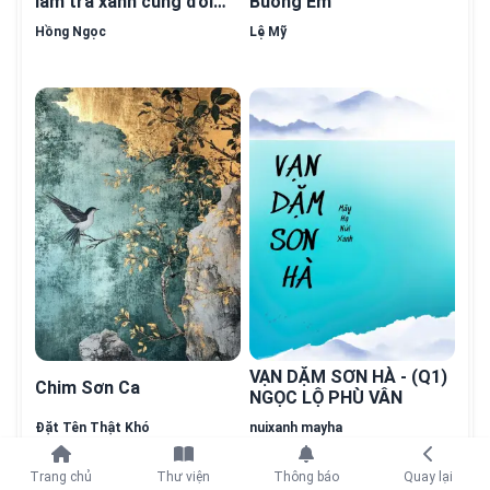
làm trà xanh cùng đối
Buông Em
tượng thầm mến song
Hồng Ngọc
Lệ Mỹ
hướng công lược
hết
VẠN DẶM SƠN HÀ - (Q1)
Chim Sơn Ca
NGỌC LỘ PHÙ VÂN
Đặt Tên Thật Khó
nuixanh mayha
Tiếp tục với
Trang chủ
Thư viện
Thông báo
Quay lại