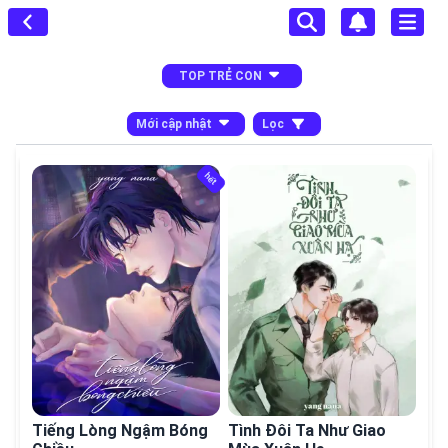
TOP TRẺ CON
Mới cập nhật
Lọc
hết
Tiếng Lòng Ngậm Bóng
Tình Đôi Ta Như Giao