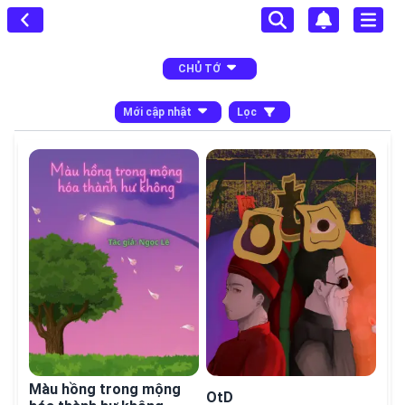
CHỦ TỚ
Mới cập nhật
Lọc
Màu hồng trong mộng
OtD