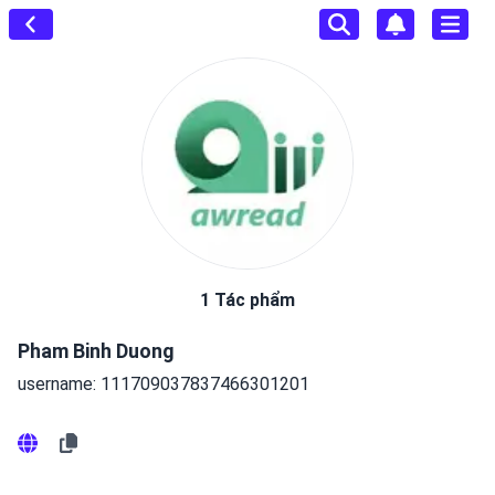
1 Tác phẩm
Pham Binh Duong
username: 111709037837466301201