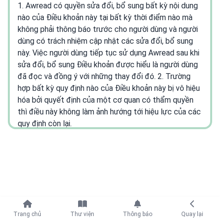
1. Awread có quyền sửa đổi, bổ sung bất kỳ nội dung
nào của Điều khoản này tại bất kỳ thời điểm nào mà
không phải thông báo trước cho người dùng và người
dùng có trách nhiệm cập nhật các sửa đổi, bổ sung
này. Việc người dùng tiếp tục sử dụng Awread sau khi
sửa đổi, bổ sung Điều khoản được hiểu là người dùng
đã đọc và đồng ý với những thay đổi đó. 2. Trường
hợp bất kỳ quy định nào của Điều khoản này bị vô hiệu
hóa bởi quyết định của một cơ quan có thẩm quyền
thì điều này không làm ảnh hướng tới hiệu lực của các
quy định còn lại.
III. Tài khoản và bảo mật
1. Awread không giới hạn độ tuổi hay bất kỳ điều kiện
nào đối với người dùng. Trường hợp người dùng dưới
18 tuổi, người dùng sẽ bị hạn chế đối với một số nội
dung gán mác 18+ trở lên được đăng tải tại Awread.
Tiếp tục với
Người dùng dưới 13 tuổi khi sử dụng Awread buộc
Trang chủ
Thư viện
Thông báo
Quay lại