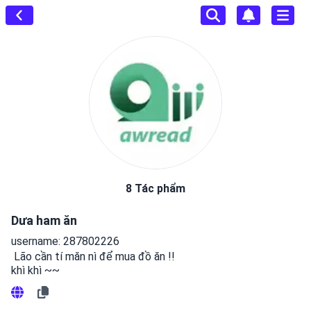
8 Tác phẩm
Dưa ham ăn
username: 287802226
 Lão cần tí măn nì để mua đồ ăn !!

khì khì ~~ 