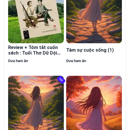
Review + Tóm tắt cuốn
Tâm sự cuộc sống (1)
sách : Tuổi Thơ Dữ Dội
của Phùng Quán
Dưa ham ăn
Dưa ham ăn
hết
hết