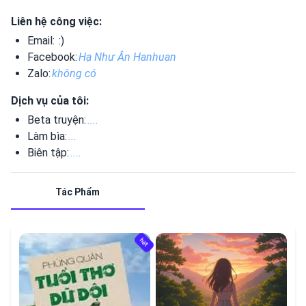
Liên hệ công việc:
Email:
:)
Facebook:
Hạ Như Ân Hanhuan
Zalo:
không có
Dịch vụ của tôi:
Beta truyện:
....
Làm bìa:
...
Biên tập:
....
Tác Phẩm
hết
hết