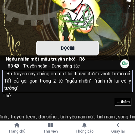
7
ĐỌC
Ngẫu nhiên một mẫu truyện nhỏ! - Rô
88
Truyện ngắn - Đang sáng tác
Bộ truyện này chẳng có một lối đi nào được vạch trước cả.
Tất cả gói gọn trong 2 từ "ngẫu nhiên"- 'rảnh rỗi lại có ý
tưởng'
Thẻ:
... thêm
ình
,
truyện teen
,
đời sống
,
tình yêu nam nữ
,
tình nam
,
song tín
Tiếp tục với
Trang chủ
Thư viện
Thông báo
Quay lại