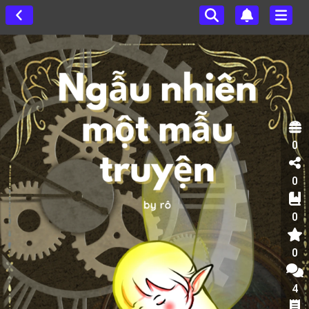
0
0
0
0
4