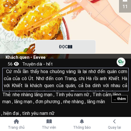
11
ĐỌC
Khách quen - Eevee
56
Truyện dài - hết
Cứ mỗi lần thấy hoa chuông vàng là lại nhớ đến quán cơm
của của cô Út. Nhớ đến con Trang, chị Hà rồi anh Khiết. Hà
với Khiết là khách quen của quán, cả ba dính với nhau cả
ngày. Vậy mà giờ còn mình con Trang chờ đợi ở quán cơm,
Thẻ:
nhẹ nhàng lãng mạn
,
Tình yêu nam nữ
,
Tình cảm lãng
... thêm
đợi một ngày nào đó hai vị khách quen sẽ trở lại.
mạn
,
lãng mạn
,
đơn phương
,
nhẹ nhàng
,
lãng mãn
.
g
,
hiện đại
,
tình yêu nam nữ
Tiếp tục với
Tôi đã nói rồi, còn thứ gì đó để mất chính là dấu hiệu con
Trang chủ
Thư viện
Thông báo
Quay lại