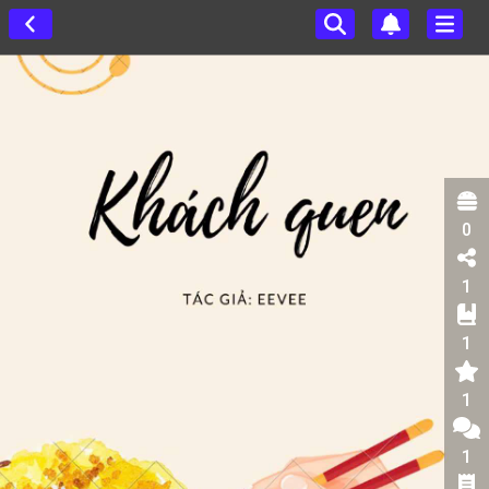
0
1
1
1
1