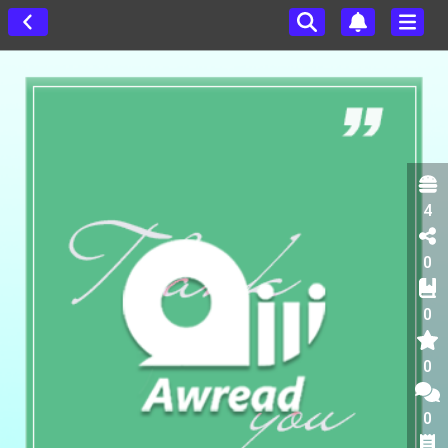
4
0
0
0
0