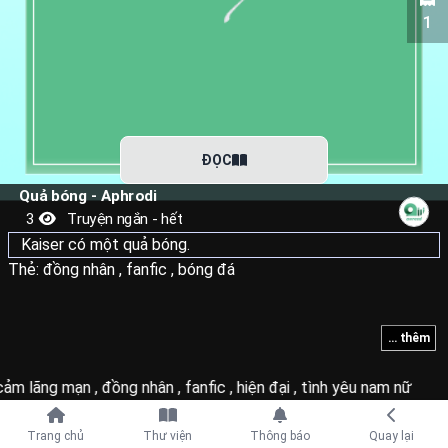
1
ĐỌC
Quả bóng - Aphrodi
3
Truyện ngắn - hết
Kaiser có một quả bóng.
Thẻ:
đồng nhân
,
fanfic
,
bóng đá
... thêm
cảm lãng mạn
,
đồng nhân
,
fanfic
,
hiện đại
,
tình yêu nam nữ
Tiếp tục với
Trang chủ
Thư viện
Thông báo
Quay lại