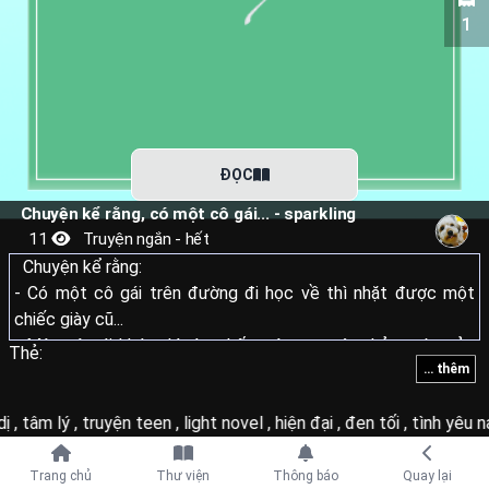
1
ĐỌC
Chuyện kể rằng, có một cô gái... - sparkling
11
Truyện ngắn - hết
Chuyện kể rằng:
- Có một cô gái trên đường đi học về thì nhặt được một
chiếc giày cũ...
- Một cô gái khác thì tìm thấy một con vật nhỏ trước cửa
Thẻ:
... thêm
nhà mình...
- Một cô gái nữa thì đang đắm chìm trong tai ương của gia
dị
,
tâm lý
,
truyện teen
,
light novel
,
hiện đại
,
đen tối
,
tình yêu 
đình họ...
Và một cô gái thì đang lắng nghe các câu chuyện đó.
Tiếp tục với
Trang chủ
Thư viện
Thông báo
Quay lại