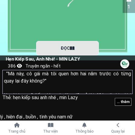
1
ĐỌC
Hẹn Kiếp Sau, Anh Nhé! - MIN LAZY
386
Truyện ngắn - hết
"Mà này, cô gái mà tôi quen hơn hai năm trước có từng
quay lại đây không?"
Người bạn cũ liếc nhìn anh, lặng lẽ trả lời: "Cô gái đó... Hai
Thẻ:
hẹn kiếp sau anh nhé
,
min Lazy
... thêm
năm trước, vào ngày cậu trở về, cô ấy đã nhảy khỏi tòa nhà
và chết..."
lý
,
hiện đại
,
buồn
,
tình yêu nam nữ
Tiếp tục với
Trang chủ
Thư viện
Thông báo
Quay lại