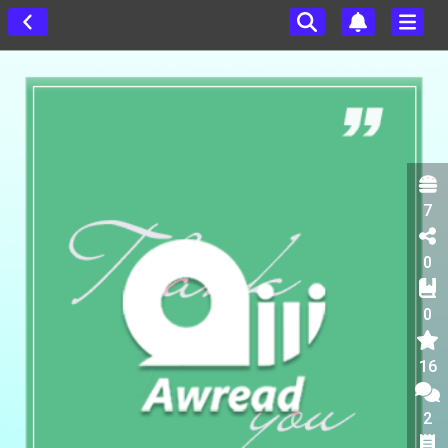
7
0
0
16
2