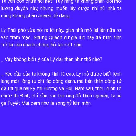
Ta vẫn còn chưa nói hết! Tuy rằng ta không phản đối mối 
lương duyên này, nhưng muốn lấy được nhi nữ nhà ta 
cũng không phải chuyện dễ dàng.

Lý Thái phó vừa nói ra lời này, gian nhà nhỏ lại lần nữa rơi 
vào trầm mặc. Nhưng Quách sư gia lúc này đã bình tĩnh 
trở lại nên nhanh chóng hỏi lại một câu:

_ Vậy không biết ý của Lý đại nhân như thế nào?

_ Yêu cầu của ta không tính là cao. Lý mỗ được biết lệnh 
lang một lòng tu chí lập công danh, mà bản thân công tử 
ĐỌC
đã thi qua hai kỳ thi Hương và Hội. Năm sau, triều đình tổ 
chức thi Đình, chỉ cần con trai ông đỗ Đình nguyên, ta sẽ 
gả Tuyết Mai, xem như là song hỷ lâm môn.
 tình của ta dành cho chàng.
 đến cuối cùng.
chỉ muốn bên chàng.