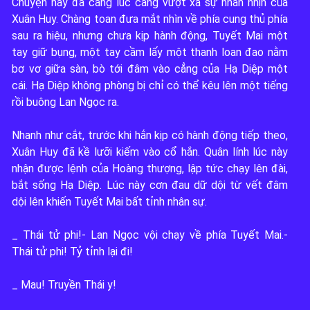
Chuyện này đã càng lúc càng vượt xa sự nhẫn nhịn của 
1
Xuân Huy. Chàng toan đưa mắt nhìn về phía cung thủ phía 
sau ra hiệu, nhưng chưa kịp hành động, Tuyết Mai một 
0
tay giữ bụng, một tay cầm lấy một thanh loan đao nằm 
bơ vơ giữa sàn, bò tới đâm vào cẳng của Hạ Diệp một 
0
cái. Hạ Diệp không phòng bị chỉ có thể kêu lên một tiếng 
rồi buông Lan Ngọc ra. 

2
Nhanh như cắt, trước khi hắn kịp có hành động tiếp theo, 
Xuân Huy đã kề lưỡi kiếm vào cổ hắn. Quân lính lúc này 
nhận được lệnh của Hoàng thượng, lập tức chạy lên đài, 
bắt sống Hạ Diệp. Lúc này cơn đau dữ dội từ vết đâm 
dội lên khiến Tuyết Mai bất tỉnh nhân sự.

_ Thái tử phi!- Lan Ngọc vội chạy về phía Tuyết Mai.- 
Thái tử phi! Tỷ tỉnh lại đi! 

_ Mau! Truyền Thái y!