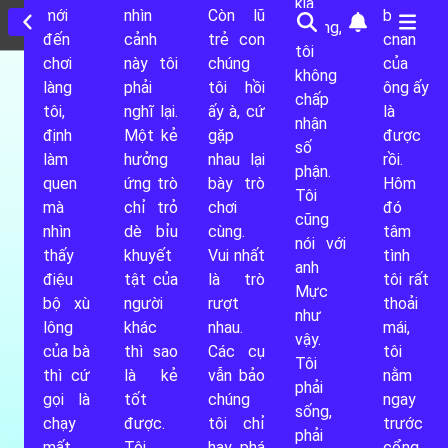
kia. 
mới 
nhìn 
Còn lũ 
bước 
Không, 
đến 
cảnh 
trẻ con 
chân 
tôi 
chơi 
này tôi 
chúng 
của 
không 
làng 
phải 
tôi hồi 
ông ấy 
chấp 
tôi, 
nghĩ lại. 
ấy à, cứ 
là 
nhận 
định 
Một kẻ 
gặp 
được 
số 
làm 
hưởng 
nhau lại 
rồi. 
phận. 
quen 
ứng trò 
bày trò 
Hôm 
Tôi 
mà 
chỉ trỏ 
chơi 
đó 
0
cũng 
nhìn 
dè bỉu 
cùng. 
tâm 
nói với 
thấy 
khuyết 
Vui nhất 
tình 
0
anh 
điệu 
tật của 
là trò 
tôi rất 
Mực 
bộ xù 
người 
rượt 
thoải 
1
như 
lông 
khác 
nhau. 
mái, 
vậy. 
của bà 
thì sao 
Các cụ 
tôi 
Tôi 
1
thì cứ 
là kẻ 
vẫn bảo 
nằm 
phải 
gọi là 
tốt 
chúng 
ngay 
sống, 
0
chạy 
được. 
tôi chỉ 
trước 
phải 
mất 
Tôi 
hay phá 
cổng 