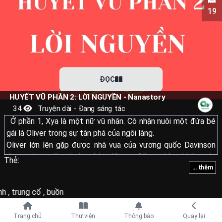
19
ĐỌC
HUYẾT VŨ PHẦN 2: LỜI NGUYỀN - Nanastory
34
Truyện dài - Đang sáng tác
Ở phần 1, Xya là một nữ vũ nhân. Cô nhận nuôi một đứa bé
gái là Oliver trong sự tàn phá của ngôi làng.
Oliver lớn lên gặp được nhà vua của vương quốc Davinson
được phong làm hoàng hậu. Nhưng Oliver thèm khát máu
Thẻ:
... thêm
của Xya để trẻ hóa cơ thể nên làm tổn thương Xya để lấy
máu.
nh
,
trung cổ
,
buồn
Sau khi thoát được, Xya đã nguyền rủa những hậu duệ của
Tiếp tục với
Trang chủ
Thư viện
Thông báo
Quay lại