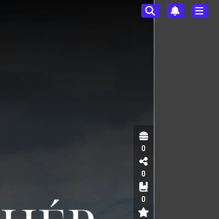
0
0
0