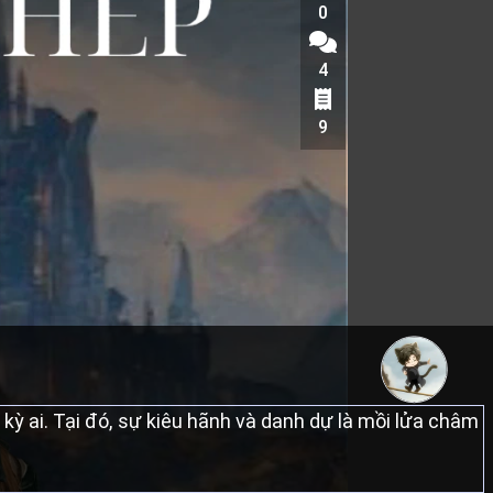
0
4
9
t kỳ ai. Tại đó, sự kiêu hãnh và danh dự là mồi lửa châm