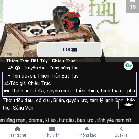
15
ĐỌC
Thiên Trản Bất Túy - Chiếu Trúc
45
Truyện dài - Đang sáng tác
📜Tên truyện: Thiên Trản Bất Túy
✍️Tác giả: Chiếu Trúc
📜 Thể loại: Cổ đại, quyền mưu - triều chính, trinh thám - phá
án, báo thù, cứu rỗi lẫn nhau, song cường.
Thẻ:
triều đấu
,
cổ đại
,
Bí ẩn, quyền lực, tâm lý lạnh lùng
,
báo
... thêm
🏷️ Đề đốc Đông Xưởng vô liêm sỉ x Cầm sư bị câm què tay,
thù
,
Sảng Văn
tuyến tình cảm cháy chậm, từ skinship bé xíu xiu đến H cực
m lãng mạn
,
drama
,
kì ảo
,
hư cấu
,
bạo lực
,
tình yêu nam nữ
khét, cực bùng lổ.
📜Giới thiệu:
Tiếp tục với
Trang chủ
Thư viện
Thông báo
Quay lại