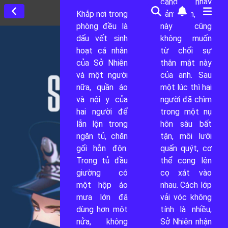
càng nhạy 
Khắp nơi trong 
cảm hơn, lúc 
phòng đều là 
này cũng 
dấu vết sinh 
không muốn 
hoạt cá nhân 
từ chối sự 
của Sở Nhiên 
thân mật này 
và một người 
của anh. Sau 
nữa, quần áo 
một lúc thì hai 
và nội y của 
người đã chìm 
1
hai người để 
trong một nụ 
lẫn lộn trong 
hôn sâu bất 
0
ngăn tủ, chăn 
tận, môi lưỡi 
gối hỗn độn. 
quấn quýt, cơ 
0
Trong tủ đầu 
thể cong lên 
giường có 
cọ xát vào 
một hộp áo 
nhau. Cách lớp 
1
mưa lớn đã 
vải vóc không 
dùng hơn một 
tính là nhiều, 
2
nửa, không 
Sở Nhiên nhận 