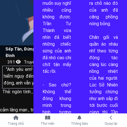
muốn suy nghĩ 
ra chỗ nào đó 
2
nhiều cũng 
của anh đã 
không được. 
căng phồng 
42
Trần Tư 
nóng bỏng.

Thành vừa 
nhìn đã biết 
Chăn gối và 
ĐỌC
những chiếc 
quần áo nhàu 
Sếp Tần, Đừng Kiêu Ngạo Như Vậy! (Quyển cuối) - Lan
sừng của anh 
nhĩ theo từng 
Đình
đã nhô cao chi 
động tác 
391
Truyện dài - hết
chít tận mấy 
càng lúc càng 
"Anh yêu em! Từ những ngày xa xôi nơi biên giới tràn đầy
tấc rồi.

nồng nhiệt 
hiểm nguy đến những tháng năm cô đơn nơi phồn hoa náo
của hai người. 
động, anh vẫn yêu em!"
- Sao chứ? 
Lúc Sở Nhiên 
Thẻ:
ngôn tình
,
lãng mạn
Không thể 
,
HE
,
sạch-sủng- sắc
tưởng chừng 
... thêm
đóng khung 
như anh sắp đi 
Một buổi sáng nào đó...
mình trong 
tới bước cuối 
 cảm lãng mạn
,
trinh thám
,
review truyện
,
hiện đại
,
tích cực
,
ng
hình tượng 
cùng thì Tần 
- Phóng viên Sở à, hình như em đang dùng lạt mềm để buộc
người đàn ông 
Tranh đột 
Tiếp tục với
cho chặt thì phải?
Trang chủ
Thư viện
Thông báo
Quay lại
điềm đạm ôn 
nhiên rời khỏi 