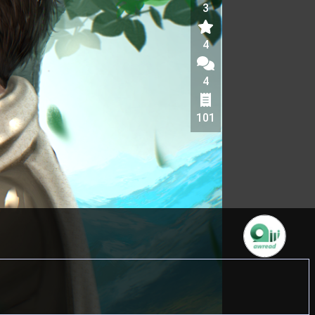
3
4
4
101