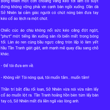
Bỗng nhiên một cơn choáng váng kéo tới làm cô suýt 
đứng không vững phải vịn cạnh bàn ngồi xuống. Dần dà 
Sở Nhiên lại cảm giác người có chút nóng bèn đưa tay 
kéo cổ áo lệch ra một chút.

Chiếc cúc áo chịu không nổi sức kéo căng đột ngột, 
"phựt" một tiếng lăn xuống sàn rồi biến mất trong bóng 
tối. Làn áo ren cùng bầu ngực căng tròn lấp ló làm yết 
hầu Tần Tranh giật giật, anh mạnh mẽ quay đầu sang chỗ 
khác.

- Để tôi đưa em về.

ĐỌC
- Không về! Tôi nóng quá, tôi muốn tắm... muốn tắm!

Đình
Thần trí bắt đầu rối loạn, Sở Nhiên vừa nói vừa nắm lấy 
àn đầy hiểm nguy đến những tháng năm cô đơn nơi phồn h
cổ áo muốn lột ra. Tần Tranh hoảng hồn bèn túm lấy bàn 
tay cô, Sở Nhiên mất đà liền ngã vào lòng anh.
