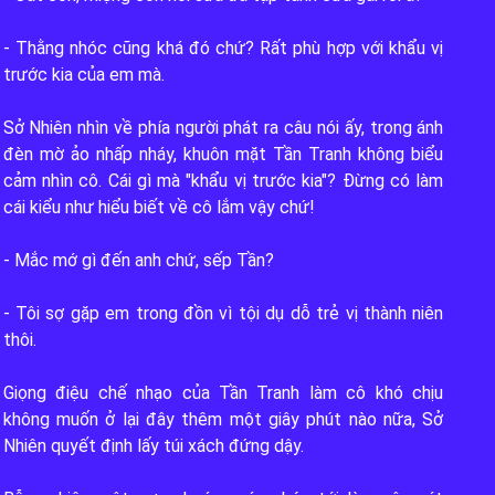
- Thằng nhóc cũng khá đó chứ? Rất phù hợp với khẩu vị 
trước kia của em mà.

Sở Nhiên nhìn về phía người phát ra câu nói ấy, trong ánh 
đèn mờ ảo nhấp nháy, khuôn mặt Tần Tranh không biểu 
cảm nhìn cô. Cái gì mà "khẩu vị trước kia"? Đừng có làm 
cái kiểu như hiểu biết về cô lắm vậy chứ!

- Mắc mớ gì đến anh chứ, sếp Tần?

- Tôi sợ gặp em trong đồn vì tội dụ dỗ trẻ vị thành niên 
thôi.

Giọng điệu chế nhạo của Tần Tranh làm cô khó chịu 
không muốn ở lại đây thêm một giây phút nào nữa, Sở 
Nhiên quyết định lấy túi xách đứng dậy.
