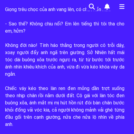
Giọng trêu chọc của anh vang lên, có chút hổn hển:

- Sao thế? Không chịu nổi? Em lên tiếng thì tôi tha cho 
em, hửm?

Không đời nào! Tính háo thắng trong người cô trỗi dậy, 
xoay người đẩy anh ngã trên giường. Sở Nhiên hất mái 
tóc dài buông xõa trước ngực ra, từ từ bước tới trước 
ánh nhìn khiêu khích của anh, vừa đi vừa kéo khóa váy da 
ngắn.

Chiếc váy kéo theo làn ren đen mỏng dần trợt xuống 
1
theo nhịp chân rồi nằm dưới đất. Cô gái với làn tóc đen 
buông xõa, ánh mắt mị mị hút hồn rút đôi bàn chân bước 
1
khỏi đống vải vóc kia, cả người không mảnh vải ghé từng 
đầu gối trên cạnh giường, nửa che nửa lộ nhìn về phía 
1
anh.
