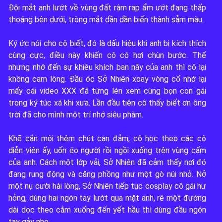
0
Đôi mắt anh lướt về vùng đất rậm rạp ẩm ướt đang thấp 
thoáng bên dưới, tròng mắt dần dần biến thành sẫm màu.

7
Ký ức nói cho cô biết, đó là dấu hiệu khi anh bị kích thích 
cùng cực, điều này khiến cô có hơi chùn bước. Thế 
30
nhưng nhớ đến sự khiêu khích ban nãy của anh thì cô lại 
không cam lòng. Đầu óc Sở Nhiên xoay vòng cố nhớ lại 
mấy cái video XXX đã từng lén xem cùng bọn con gái 
trong ký túc xá khi xưa. Lần đầu tiên cô thấy biết ơn ông 
trời đã cho mình một trí nhớ siêu phàm.

Khẽ cắn môi thêm chút can đảm, cô học theo các cô 
diễn viên ấy, uốn éo người rồi ngồi xuống trên vùng cấm 
của anh. Cách một lớp vải, Sở Nhiên đã cảm thấy nơi đó 
đang rung động và căng phồng như một gò núi nhỏ. Nở 
một nụ cười hài lòng, Sở Nhiên tiếp tục cosplay cô gái hư 
oa náo động, anh vẫn yêu em!"
hỏng, dùng hai ngón tay lướt qua mặt anh, rê một đường 
dài dọc theo cằm xuống đến yết hầu thì dùng đầu ngón 
tay gảy nhẹ.
