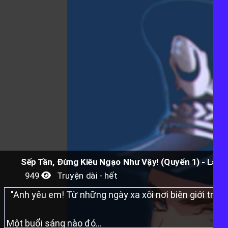
Sếp Tần, Đừng Kiêu Ngạo Như Vậy! (Quyển 1) - Lan 
949
Truyện dài - hết
"Anh yêu em! Từ những ngày xa xôi nơi biên giới tr
Một buổi sáng nào đó...