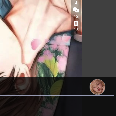
4
12
15