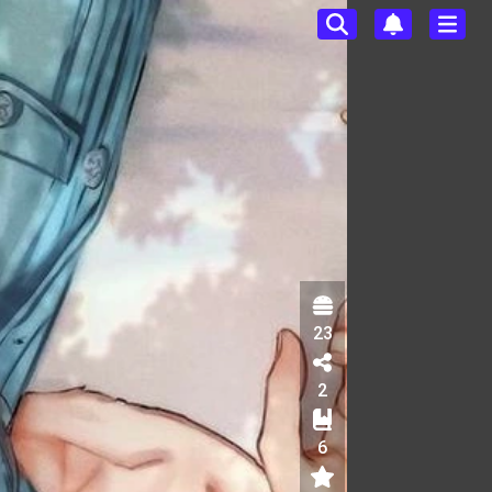
23
2
6