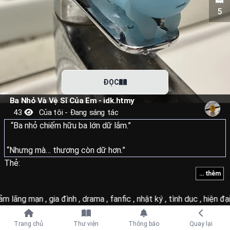
5
ĐỌC
Ba Nhỏ Và Vệ Sĩ Của Em - idk.htmy
43
Của tôi - Đang sáng tác
“Ba nhỏ chiếm hữu ba lớn dữ lắm.”
“Nhưng mà… thương còn dữ hơn.”
Thẻ:
... thêm
ảm lãng mạn
,
gia đình
,
drama
,
fanfic
,
nhật ký
,
tình dục
,
hiện đạ
Tiếp tục với
Trang chủ
Thư viện
Thông báo
Quay lại