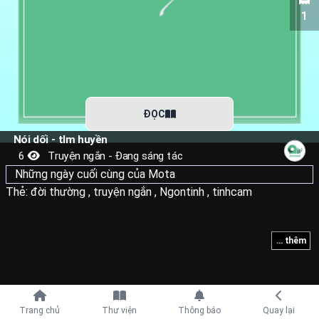
1
ĐỌC
Nói dối - tlm huyền
6
Truyện ngắn - Đang sáng tác
Những ngày cuối cùng của Mota
Thẻ:
đời thường
,
truyện ngắn
,
Ngontinh
,
tinhcam
... thêm
Tiếp tục với
Trang chủ
Thư viện
Thông báo
Quay lại