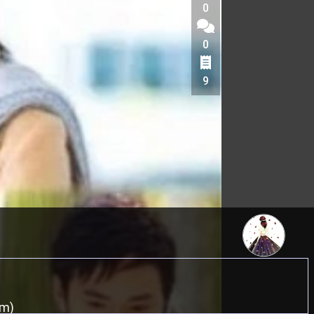
0
0
9
ẳm)