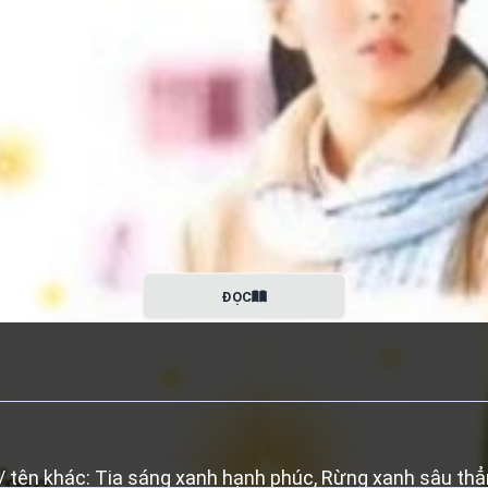
ĐỌC
tên khác: Tia sáng xanh hạnh phúc, Rừng xanh sâu th