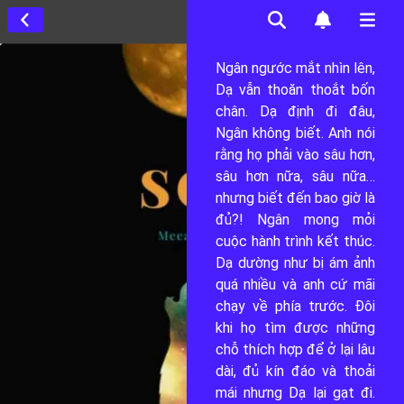
Ngân ngước mắt nhìn lên, 
Dạ vẫn thoăn thoắt bốn 
chân. Dạ định đi đâu, 
Ngân không biết. Anh nói 
rằng họ phải vào sâu hơn, 
sâu hơn nữa, sâu nữa… 
15
nhưng biết đến bao giờ là 
đủ?! Ngân mong mỏi 
1
cuộc hành trình kết thúc. 
Dạ dường như bị ám ảnh 
0
quá nhiều và anh cứ mãi 
chạy về phía trước. Đôi 
khi họ tìm được những 
0
chỗ thích hợp để ở lại lâu 
dài, đủ kín đáo và thoải 
3
mái nhưng Dạ lại gạt đi. 