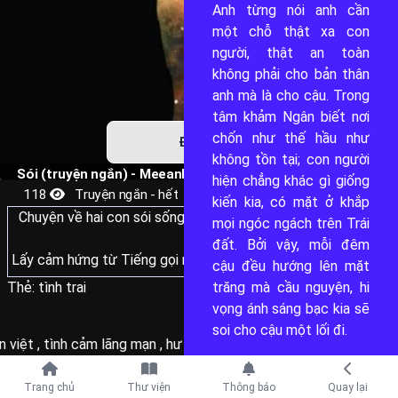
Anh từng nói anh cần 
7
một chỗ thật xa con 
người, thật an toàn 
1
không phải cho bản thân 
anh mà là cho cậu. Trong 
tâm khảm Ngân biết nơi 
chốn như thế hầu như 
ĐỌC
không tồn tại; con người 
Sói (truyện ngắn) - Meeanleen
hiện chẳng khác gì giống 
118
Truyện ngắn - hết
kiến kia, có mặt ở khắp 
Chuyện về hai con sói sống trong một khu rừng nọ.
mọi ngóc ngách trên Trái 
đất. Bởi vậy, mỗi đêm 
Lấy cảm hứng từ Tiếng gọi nơi hoang dã của Jack London.
cậu đều hướng lên mặt 
Thẻ:
tình trai
trăng mà cầu nguyện, hi 
... thêm
----
vọng ánh sáng bạc kia sẽ 
Credit bìa: Ảnh của Nishant Vyas từ Pexels.
soi cho cậu một lối đi.
n việt
,
tình cảm lãng mạn
,
hư cấu
,
hiện đại
,
nghiêm túc
,
tình n
Mình rất cảm ơn nếu bạn mua truyện hoặc donate cho tác
giả ^^
Tiếp tục với
Trang chủ
Thư viện
Thông báo
Quay lại