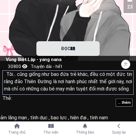
23
ĐỌC
Vùng Biệt Lập - yang nana
30800
Truyện dài - hết
Tôi... cũng giống như bao đứa trẻ khác, đều có một đức tin
rằng đảo Thiên Đường là nơi hạnh phúc nhất thế giới này, nơi
mà chỉ có những cậu bé may mắn tuyệt đối mới được sống.
Thẻ:
... thêm
Tôi đã luôn nghĩ như vậy... cho đến ngày tận mắt chứng kiến
người yêu tôi - người đã cược cả tính mạng để giúp tôi trốn
cảm lãng mạn
,
tình dục
,
bạo lực
,
hiện đại
,
tình nam
khỏi đảo chết gục dưới tầng hầm.
Tiếp tục với
Hắn ta là một kẻ dị hợm sau lớp vỏ bọc hoàn hảo. Hắn nảy
Trang chủ
Thư viện
Thông báo
Quay lại