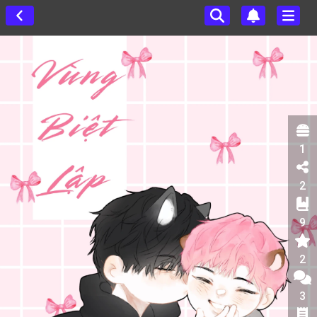
1
2
9
2
3