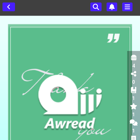
4
0
1
1
1