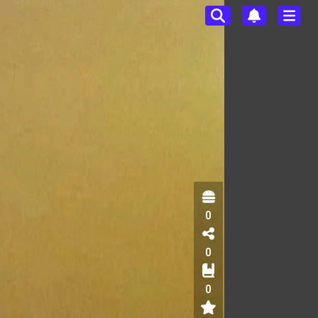
0
0
0