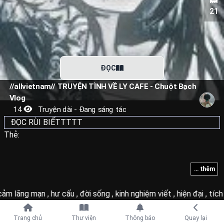
21
ĐỌC
//allvietnam// TRUYỆN TÌNH VỀ LY CAFE - Chuột Bạch
Vlog
14
Truyện dài - Đang sáng tác
ĐỌC RÙI BIẾTTTTT
Thẻ:
... thêm
cảm lãng mạn
,
hư cấu
,
đời sống
,
kinh nghiệm viết
,
hiện đại
,
tích
Tiếp tục với
Trang chủ
Thư viện
Thông báo
Quay lại