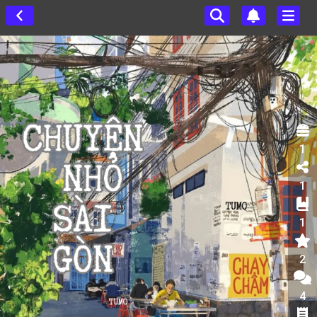
1
1
1
2
4