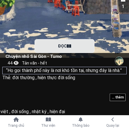
1
ĐỌC
Chuyện nhỏ Sài Gòn - Tumo
44
Tản văn - hết
Thẻ:
đời thường
,
hiện thực đời sống
... thêm
việt
,
đời sống
,
nhật ký
,
hiện đại
Tiếp tục với
Trang chủ
Thư viện
Thông báo
Quay lại