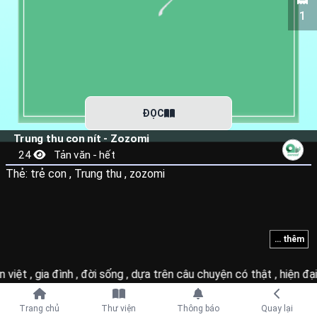
1
ĐỌC
Trung thu con nít - Zozomi
24
Tản văn - hết
Thẻ:
trẻ con
,
Trung thu
,
zozomi
... thêm
n việt
,
gia đình
,
đời sống
,
dựa trên câu chuyện có thật
,
hiện đạ
Tiếp tục với
Trang chủ
Thư viện
Thông báo
Quay lại