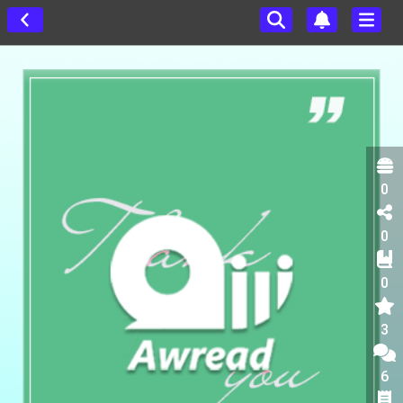
0
0
0
3
6