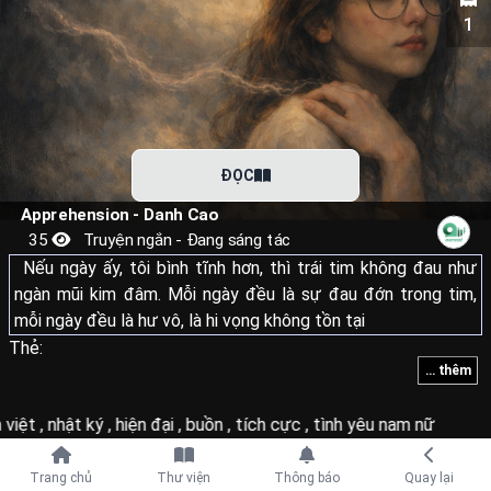
1
ĐỌC
Apprehension - Danh Cao
35
Truyện ngắn - Đang sáng tác
Nếu ngày ấy, tôi bình tĩnh hơn, thì trái tim không đau như
ngàn mũi kim đâm. Mỗi ngày đều là sự đau đớn trong tim,
mỗi ngày đều là hư vô, là hi vọng không tồn tại
Thẻ:
... thêm
việt
,
nhật ký
,
hiện đại
,
buồn
,
tích cực
,
tình yêu nam nữ
Tiếp tục với
Trang chủ
Thư viện
Thông báo
Quay lại