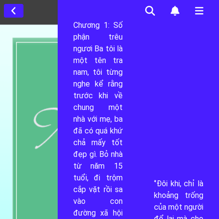
Chương 1: Số 
phận trêu 
ngươi Ba tôi là 
một tên tra 
nam, tôi từng 
nghe kể rằng 
trước khi về 
0
chung một 
nhà với mẹ, ba 
0
đã có quá khứ 
chả mấy tốt 
0
đẹp gì. Bỏ nhà 
từ năm 15 
tuổi, đi trộm 
0
‘’Đôi khi, chỉ là 
cắp vặt rồi sa 
khoảng trống 
vào con 
0
của một người 
đường xã hội 
để lại mà cho 