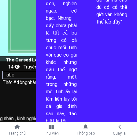
đen, nghiện 
2
dù có cả thế 
ngập, cờ 
giới vẫn không 
bạc,...Nhưng 
thể lấp đầy’’
đấy chưa phải 
là tất cả, ba 
từng có cả 
chục mối tình 
ĐỌC
với các cô gái 
The Cursed Love - Mia Phạm
khác nhưng 
14
Truyện dài - Đang sáng tác
đâu thể ngờ 
abc
rằng, một 
Thẻ:
#đồngnhân #jujjutsukaisen #ocxchar
trong những 
mỗi tình ấy lại 
làm liên lụy tới 
... thêm
cả gia đình 
sau này, đặc 
g nhân
,
kinh nghiệm viết
,
ghê rợn
,
hiện đại
,
tình yêu nam nữ
biệt là tôi. 
Tiếp tục với
Trang chủ
Thư viện
Thông báo
Quay lại