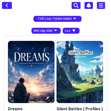
THỂ LOẠI THỊNH HÀNH
Mới cập nhật
Lọc
Dreams
Silent Battles ( Profiles )