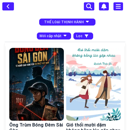
THỂ LOẠI THỊNH HÀNH
Mới cập nhật
Lọc
Ông Trùm Bóng Đêm Sài
Gió thổi mười dặm