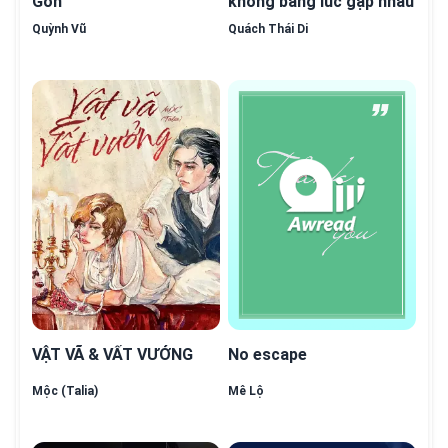
Gòn
không bằng lúc gặp nhau
Quỳnh Vũ
Quách Thái Di
VẬT VÃ & VẤT VƯỞNG
No escape
Mộc (Talia)
Mê Lộ