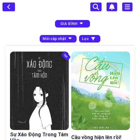
GIA ĐÌNH
Mới cập nhật
Lọc
hết
hết
Sự Xáo Động Trong Tâm
Cầu vồng hiện lên rồi!