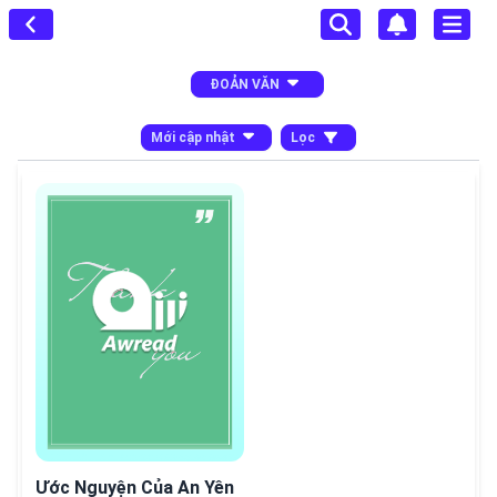
ĐOẢN VĂN
Mới cập nhật
Lọc
hết
Ước Nguyện Của An Yên