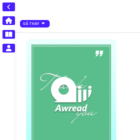
GẢ THAY
hết