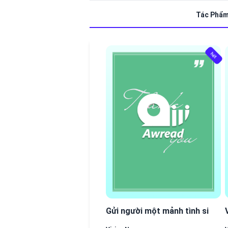
Tác Phẩ
hết
hết
Gửi người một mảnh tình si