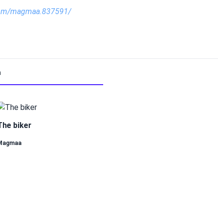
com/magmaa.837591/
m
The biker
Magmaa