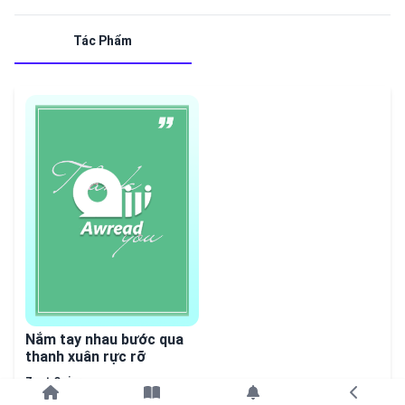
Tác Phẩm
hết
Nắm tay nhau bước qua
thanh xuân rực rỡ
Zest Quinrox
Tiếp tục với